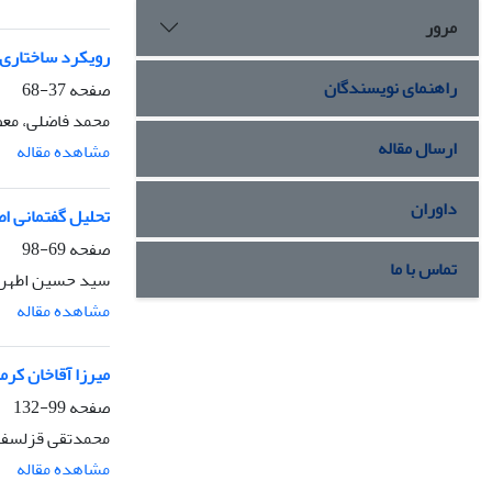
مرور
رویکرد ساختاری 
راهنمای نویسندگان
صفحه
37-68
محمد فاضلی، مع
ارسال مقاله
مشاهده مقاله
داوران
تحلیل گفتمانی اص
صفحه
69-98
تماس با ما
سید حسین اطهر
مشاهده مقاله
میرزا آقاخان کرم
صفحه
99-132
محمدتقی قزلسفل
مشاهده مقاله