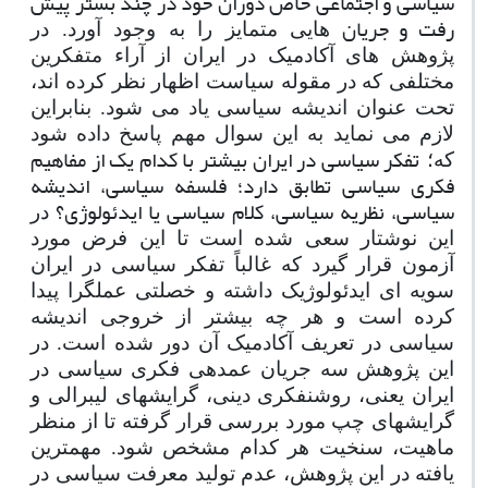
سیاسی و اجتماعی خاص دوران خود در چند بستر پیش
رفت و جریان
­هایی متمایز را به وجود آورد.
در
پژوهش های آکادمیک در ایران از آراء متفکرین
مختلفی که در مقوله سیاست اظهار نظر کرده اند،
تحت عنوان اندیشه سیاسی یاد می شود. بنابراین
لازم می نماید به این سوال مهم پاسخ داده شود
تفکر سیاسی در ایران بیشتر با کدام یک از مفاهیم
که؛
فکری سیاسی تطابق دارد؛ فلسفه سیاسی، اندیشه
سیاسی، نظریه سیاسی، کلام سیاسی یا ایدئولوژی؟
در
این نوشتار سعی شده است تا این فرض مورد
آزمون قرار گیرد که غالباً تفکر سیاسی در ایران
سویه
ای ایدئولوژیک داشته و خصلتی عملگرا پیدا
کرده است و هر چه بیشتر از خروجی اندیشه
سیاسی در تعریف آکادمیک آن دور شده است.
در
این پژوهش سه جریان عمده­ی فکری سیاسی در
ایران یعنی، روشنفکری دینی، گرایش­های لیبرالی و
گرایش­های چپ مورد بررسی قرار گرفته تا از منظر
ماهیت، سنخیت هر کدام مشخص شود.
مهمترین
یافته در این پژوهش، عدم تولید معرفت سیاسی در