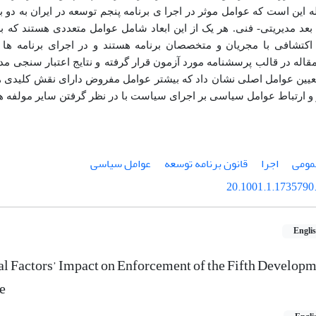
له این است که عوامل موثر در اجرا ی برنامه پنجم توسعه در ایران به دو ب
عد مدیریتی- فنی. هر یک از این ابعاد شامل عوامل متعددی هستند که ب
کتشافی با مجریان و متخصصان برنامه هستند و در اجرای برنامه ها 
قاله در قالب پرسشنامه مورد آزمون قرار گرفته
و نتایج اعتبار سنجی مد
عیین عوامل اصلی نشان داد که بیشتر عوامل مفروض دارای نقش کلیدی هس
 و ارتباط عوامل سیاسی بر اجرای سیاست با در نظر گرفتن سایر مولفه­ ه
مومی
اجرا
قانون برنامه توسعه
عوامل سیاسی
20.1001.1.1735790.
Engli
al Factors’ Impact on Enforcement of the Fifth Developm
re