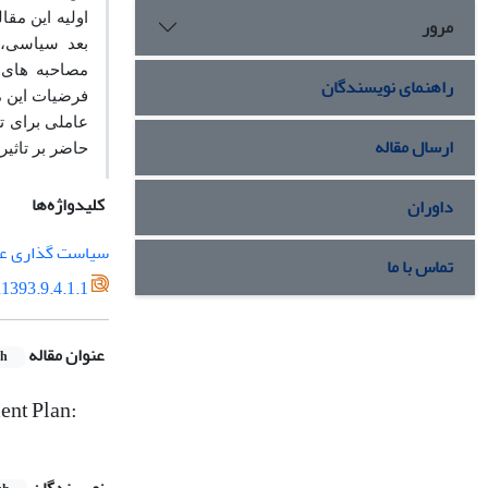
اولیه این مقا
مرور
بعد
سیاسی، ب
مصاحبه های ا
راهنمای نویسندگان
فرضیات این م
عاملی برای ت
ارسال مقاله
حاضر بر تاثیر
کلیدواژه‌ها
داوران
سیاست گذاری ع
تماس با ما
1393.9.4.1.1
عنوان مقاله
sh
ent Plan: