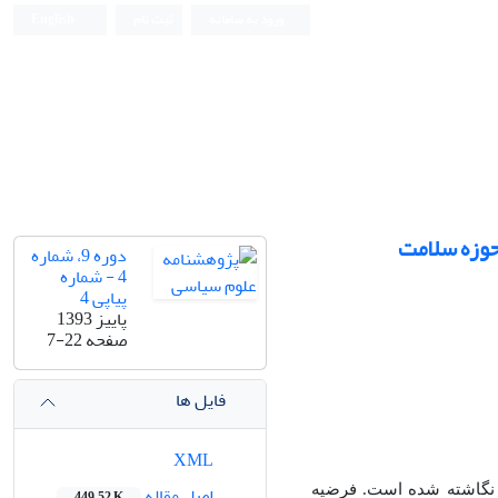
ورود به سامانه
ثبت نام
English
حوزه سلامت
دوره 9، شماره
4 - شماره
پیاپی 4
پاییز 1393
صفحه
7-22
فایل ها
XML
اصل مقاله
ن نگاشته شده است. فرضیه
449.52 K