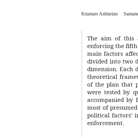
Kiumars Ashtarian
Samane
The aim of this a
enforcing the fift
main factors affe
divided into two 
dimension. Each d
theoretical frame
of the plan that 
were tested by qu
accompanied by fa
most of presumed 
political factors
enforcement.