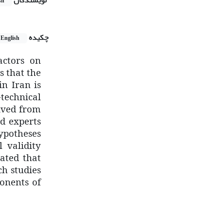
نویسندگان
sh
چکیده
English
actors on
s that the
in Iran is
technical
ived from
d experts
hypotheses
 validity
ated that
ch studies
ponents of