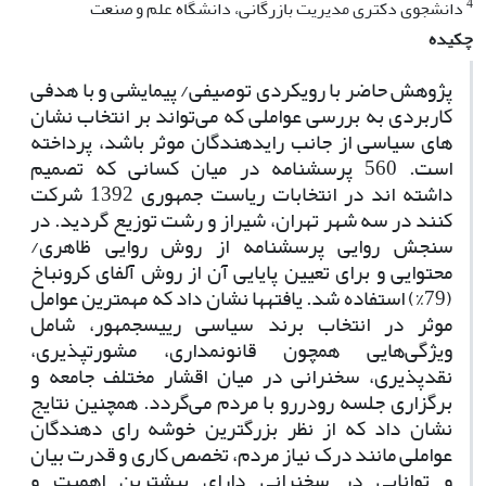
4
دانشجوی دکتری مدیریت بازرگانی، دانشگاه علم و صنعت
چکیده
پژوهش­ حاضر با رویکردی توصیفی/ پیمایشی و با هدفی
کاربردی به بررسی عواملی که می‌تواند بر انتخاب نشان
های سیاسی از جانب رای­دهندگان موثر باشد، پرداخته
است. 560 پرسشنامه در میان کسانی که تصمیم
داشته­ اند در انتخابات ریاست ­جمهوری 1392 شرکت
کنند در سه شهر تهران، شیراز و رشت توزیع گردید. در
سنجش روایی پرسشنامه از روش روایی ظاهری/
محتوایی و برای تعیین پایایی آن از روش آلفای کرونباخ
‌(79%) استفاده شد. یافته­ها نشان داد که مهم­ترین عوامل
موثر در انتخاب برند سیاسی رییس­جمهور، شامل
ویژگی‌هایی همچون قانون­مداری، مشورت­پذیری،
نقدپذیری، سخنرانی در میان اقشار مختلف جامعه و
برگزاری جلسه رودررو با مردم می‌گردد. همچنین نتایج
نشان داد که از نظر بزرگ­ترین خوشه رای ­دهندگان
عواملی مانند درک نیاز مردم، تخصص کاری و قدرت بیان
و توانایی در سخنرانی دارای بیشترین اهمیت و