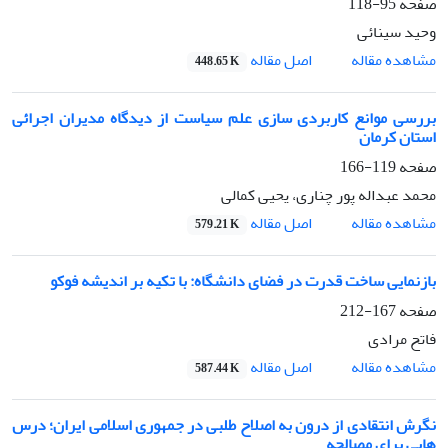
صفحه
95-118
وحید سینائی
اصل مقاله
مشاهده مقاله
448.65 K
بررسی موانع کاربردی سازی علم سیاست از دیدگاه مدیران اجرائی
استان کرمان
صفحه
119-166
محمد عبداله پور چناری، یحیی کمالی
اصل مقاله
مشاهده مقاله
579.21 K
بازنمایی ساخت قدرت در فضای دانشگاه: با تکیه بر اندیشه فوکو
صفحه
167-212
فاتح مرادی
اصل مقاله
مشاهده مقاله
587.44 K
نگرش انتقادی از درون به اصلاح طلبی در جمهوری اسلامی ایران؛ درس
هایی برای مصالحه