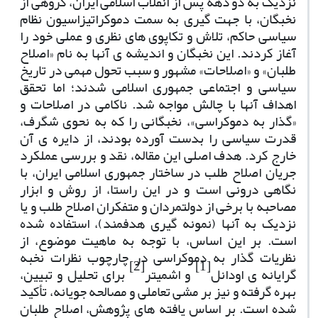
نزدیک به دو دهه پس از انقلاب اسلامی ایران، گروهی از
نخبگان، با جهت گیری به سمت دموکراتیزاسیون نظام
سیاسی حاکم، تلاش و تکاپوی های نظری و عملی خود را
آغاز کردند. این نخبگان و اندیشه ی آنها به نام «اصلاح
طلبان» و «اصلاحات» مشهور و سبب تحول مهمی در تاریخ
سیاسی و اجتماعی جمهوری اسلامی شدند؛ اما تحقق
اهداف آنها با چالش مواجه شد. ناکامی در اصلاحات و
«گذار به دموکراسی»، نخبگانی را که به نحوی شگرف،
قدرت سیاسی را بدست آورده بودند، از دایره ی آن
خارج کرد. هدف اصلی این مقاله، نقد و بررسی عملکرد
جریان اصلاح طلب در ساختار جمهوری اسلامی ایران، با
نگاهی درونی است و در این راستا، از روش و ابزار
مصاحبه با برخی از دولتمردان و متفکران اصلاح طلب و یا
نزدیک به آنها (نمونه گیری هدفمند)، استفاده شده
است. بر این اساس، با توجه به ماهیت موضوع، از
نظریات گذار به دموکراسی در چارچوب نظرات نخبه
[2]
[1]
گرایانه ی اودانل
و اشمیتر
برای تحلیل و تبیین،
بهره گرفته و نیز بر مشی تعاملی و مصالحه جویانه، تأکید
شده است. بر اساس یافته های پژوهش، اصلاح طلبان