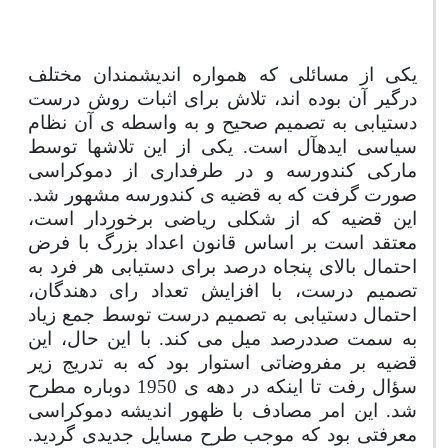
یکی از مسائلی که همواره اندیشمندان مختلف
درگیر آن بوده ­اند، تلاش برای اثبات روش درست
دستیابی به تصمیم صحیح و به واسطه ­ی آن نظام
سیاسی ایده
آل است. یکی از این تلاش
ها توسط
مارکی کندورسه و در طرفداری از دموکراسی
صورت گرفت که به قضیه­ ی کندورسه مشهور شد.
این قضیه که از شکلی ریاضی برخوردار است،
معتقد است بر اساس قانون اعداد بزرگ با فرض
احتمال بالای پنجاه درصد برای دستیابی هر فرد به
تصمیم درست، با افزایش تعداد رای
دهندگان،
احتمال دستیابی به تصمیم درست توسط جمع زیاد
به سمت صددرصد میل می
کند. با این حال، این
قضیه بر مفروضاتی استوار بود که به تدریج زیر
سؤال رفت تا اینکه در دهه­ ی 1950 دوباره مطرح
شد. این امر مصادف با ظهور اندیشه دموکراسی
معرفتی بود که موجب طرح مسایل جدیدی گردید.