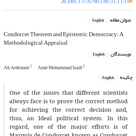
20.1001.1.1735790.1395.11.2.1.1
عنوان مقاله
English
Condorcet Theorem and Epistemic Democracy: A
Methodological Appraisal
نویسندگان
English
1
2
Ali Ardestani
Amir Mohammad Izadi
چکیده
English
One of the issues that different scientists
always face is to prove the correct method
for achieving the correct decision and,
thus, an Ideal political system. In this
regard, one of the major efforts is of
Marquis de Condorcet known as Condorcet