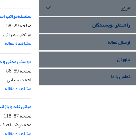
مرور
سلسله‌مراتب است
راهنمای نویسندگان
صفحه
29-58
مرتضی بحرانی
ارسال مقاله
مشاهده مقاله
داوران
دوستی مدنی و دو
صفحه
59-86
تماس با ما
احمد بستانی
مشاهده مقاله
مبانی نقد و باز
صفحه
87-118
محمدرضا تاجیک، ا
مشاهده مقاله