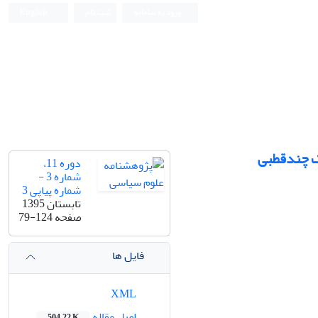
ورود به سامانه
ثبت نام
English
تک چندقطبی
دوره 11،
شماره 3 -
شماره پیاپی 3
تابستان 1395
صفحه
79-124
فایل ها
XML
اصل مقاله
504.22 K