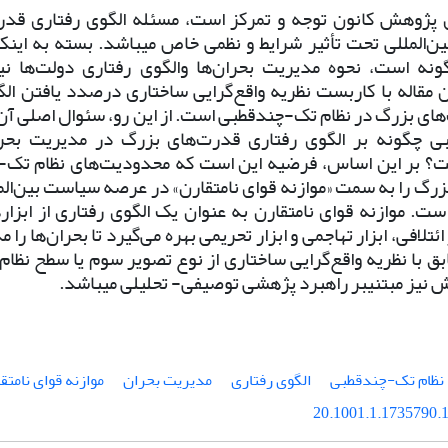
 پژوهش کانون توجه و تمرکز است، مسئله الگوی رفتاری قدر
ین‌المللی تحت تأثیر شرایط و نظمی خاص می­باشد. بسته به اینکه
چگونه است، نحوه مدیریت بحران‌ها والگوی رفتاری دولت‌ها نی
ین مقاله با کاربست نظریه واقع‌گرایی ساختاری درصدد یافتن الگ
ی بزرگ در نظام تک-چندقطبی است. از این‌ رو، سئوال اصلی آن
 چگونه بر الگوی رفتاری قدرت‌های بزرگ در مدیریت بحران‌
؟ بر این اساس، فرضیه این است که محدودیت‌های نظام تک-چ
رگ را به سمت «موازنه قوای نامتقارن» در عرصه سیاست بین‌الم
ت. موازنه قوای نامتقارن به عنوان یک الگوی رفتاری از ابزارها
 ائتلافی، ابزار تهاجمی و ابزار تحریمی بهره می‌گیرد تا بحران‌ها ر
 با نظریه واقع‌گرایی ساختاری از نوع تصویر سوم یا سطح نظام ب
نیز مبتنی
بر راهبرد پژهشی توصیفی- تحلیلی می­باشد.
نظام تک-چندقطبی
الگوی رفتاری
مدیریت بحران
موازنه قوای نامتق
20.1001.1.1735790.1