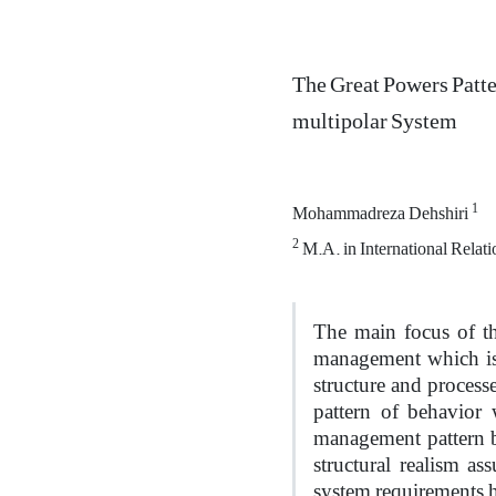
The Great Powers Patte
multipolar System
1
Mohammadreza Dehshiri
2
M.A. in International Relati
The main focus of th
management which is 
structure and processe
pattern of behavior 
management pattern b
structural realism a
system requirements ha