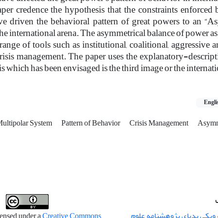
er credence the hypothesis that the constraints enforced 
ve driven the behavioral pattern of great powers to an “A
he international arena. The asymmetrical balance of power as 
ange of tools such as institutional, coalitional, aggressive 
 crisis management. The paper uses the explanatory-descrip
is which has been envisaged is the third image or the internati
Engli
ultipolar System
Pattern of Behavior
Crisis Management
Asymm
 ویکی پدیای پژوهشنامه علوم
censed under a
Creative Commons