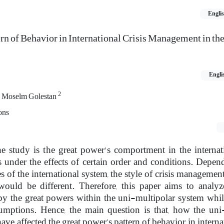
Engli
rn of Behavior in International Crisis Management in th
Engli
2
Moselm Golestan
ons
e study is the great power's comportment in the internati
under the effects of certain order and conditions. Depen
s of the international system, the style of crisis management
would be different. Therefore, this paper aims to analyze
y the great powers within the uni-multipolar system whil
ssumptions. Hence, the main question is that, how the uni
ve affected the great power’s pattern of behavior in internat