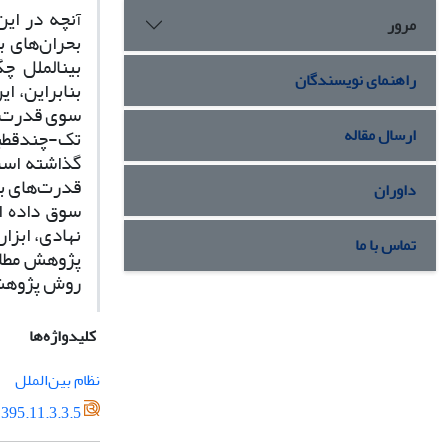
نچه در این
آ
مرور
بحران‌های ب
بین­الملل 
راهنمای نویسندگان
بنابراین، ا
سوی قدرت‌ها
ارسال مقاله
تک-چندقطبی
گذاشته است
قدرت‌های بز
داوران
سوق داده اس
نهادی، ابزار
تماس با ما
پژوهش مطابق
روش پژوهش 
کلیدواژه‌ها
نظام بین‌الملل
395.11.3.3.5