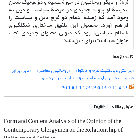
(ره) از دیگر روحانیون در حوزۀ علمیه و هژمونیک شدن
اندیشۀ او پیوند جدیدی در عرصۀ سیاست و دین به
وجود آمد که زمینۀ ادغام دو فرمِ دین و سیاست را
فراهم آورد. محصول این تلفیق ساختاری شکل­گیری
«اسلام سیاسی» بود که متولی محتوای جدیدی تحت
عنوان «سیاست برای دین» شد.
کلیدواژه‌ها
«چرخش دیالکتیک فرم و محتوا»
«روحانیون معاصر»
«دین برای
دین»
«دین برای سیاست» و «سیاست برای دین»
20.1001.1.1735790.1395.11.4.5.9
عنوان مقاله
English
Form and Content Analysis of the Opinion of the
Contemporary Clergymen on the Relationship of