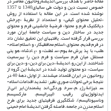
مقاله حاضر با هدف بررسی اندیشۀ
روحانیون معاصر در
خصوص نسبت دین و دولت طی سال­های1340 تا 1357
نوشته شده است. در این مقاله با استفاده از روش
«تحلیل محتوای کیفی» و استمداد از نظریۀ «چرخش
دیالکتیک فرم و محتوا» فرضیۀ جانشینی فرم و محتوای
جدید در ساختار دین و سیاست جامعۀ ایران مورد
بررسی قرار گرفته است. یافته­های این تحقیق نشان داد
در فرم قدیم، محتوای «اسلام محافظه­کار» و «اسلام اصلاح­
طلب» با پذیرش مفهوم «سلطنت» و «پادشاه» هویتی
مستقل میان فرم سیاست و فرم دین را به­رسمیت
شناختند. از این رو، اندیشۀ «دین برای دین» و «دین برای
سیاست» دو محتوای تولید شده در اندیشۀ این گروه از
روحانیون در ایران قلمداد می­شدند. از اوایل دهۀ 40 در
نتیجۀ برخی تحولات صوری نظیر: تشدید اقدامات اسلام­
ستیزانۀ رژیم، سرخوردگی اندیشمندان ایرانی از
ایدئولوژی­های رقیب (لیبرالیسم، مارکسیسم
و
ناسیونالیسم)، شکل­گیری ظرفیت­های جدید برای طرح
اسلام مدرن در جامعه، فاصله گرفتن اندیشۀ امام خمینی