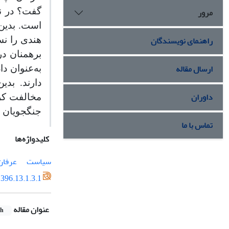
مرور
گفت؟
در
ن
است
.
بدین
راهنمای نویسندگان
هندی
را
نس
برهمنان
در
ارسال مقاله
به
عنوان
دا
دارند
.
بدین
داوران
مخالفت
کر
جنگجویان
تماس با ما
کلیدواژه‌ها
سیاست
عرفان
396.13.1.3.1
عنوان مقاله
sh