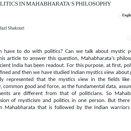
LITICS IN MAHABHARATA’S PHILOSOPHY
Engli
fazl Shakouri
 have to do with politics?
Can we talk about mystic po
his article to answer this question, Mahabharata’s philo
cient India has been readout.
For this purpose, at first, pol
ined and then we have studied Indian mystics view about p
y represented that the mystics view in the fields like s
y, common good and force, as the fundamental data, assu
ments are different from that of politicians.
So Mahabh
ion of mysticism and politics in one person. But there
in Mahabharata that is followed by the Indian warriors