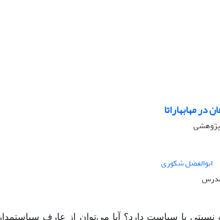
 در مهابهاراتا
ه پژوهشی
ابوالفضل شکوری
مدرس
نسبتی
با سیاست
دارد؟
آیا
می
توان
از
عارف
سیاستمدار