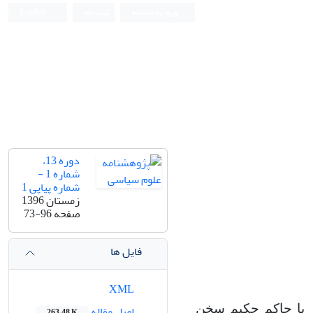
ورود به سامانه
ثبت نام
English
دوره 13،
شماره 1 -
شماره پیاپی 1
زمستان 1396
صفحه
73-96
فایل ها
XML
یا
حاکم
حکیم
سخن
اصل مقاله
263.48 K