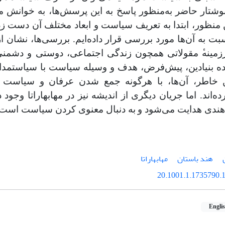
وشتار
حاضر
به‌منظور
پاسخ
به
این
پرسش
ها،
به خوانش
م
منظور،
ابتدا
به
تعریف
سیاست
و
ابعاد
مختلف
آن
دست
زد
بت
به
آن
ها
مورد
بررسی
قرار
داده
ایم
.
بررسی
ها،
نشان
ا
زمینه
مقولاتی
همچون
زندگی
اجتماعی،
دوستی
و
دشمنی
ده
بنیادین،
پیش‌فرض،
هدف
و
وسیله
سیاست
با
سیاستمدا
خاطر،
آن
ها،
با
هرگونه
جمع
شدن
عرفان
و
سیاست
ده
اند
.
اما
جریان
دیگری
از
اندیشه
نیز
در
مهابهاراتا
وجود
د
هندی
هدایت
می
شود
و
به دنبال معنوی کردن سیاست است.
هند باستان
مهابهاراتا
20.1001.1.1735790.1
Engli