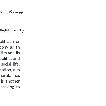
نویسندگان
sh
چکیده
English
litician or
sophy as an
itics and its
olitics and
ocial life,
mption, aim
arata has
 is another
 seeking to