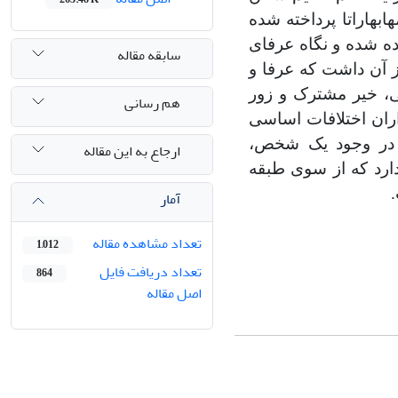
هابهاراتا
پرداخته ‌شده
ه
شده
و
نگاه
عرفای
سابقه مقاله
ز
آن
داشت
که
عرفا
و
،
خیر
مشترک
و
زور
هم رسانی
ران
اختلافات
اساسی
در
وجود
یک
شخص،
ارجاع به این مقاله
ارد
که
از
سوی
طبقه
آمار
تعداد مشاهده مقاله
1,012
تعداد دریافت فایل
864
اصل مقاله