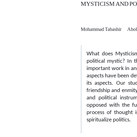
MYSTICISM AND PO
Mohammad Tabashir
Abol
What does Mysticism
political mystic?
In t
important work in an
aspects have been def
its aspects.
Our stud
friendship and enmit
and political instru
opposed with the fus
process of thought 
spiritualize politics.