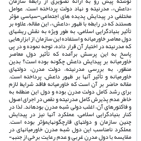
نوشته پیش رو به ارائه تصویری از رابطه­ سازمان
«داعش»، مدرنیته و نهاد دولت­ پرداخته است. عوامل
مختلفی در پیدایش پدیده های اجتماعی-سیاسی مؤثر
هستند که در رابطه با ظهور «داعش»، این مقاله، علاوه بر
تأثیر بنیادگرایی اسلامی، به طور ویژه به نقش ریشه­ای
دول معاصر خاورمیانه و استفاده­ این سازمان از ابزارهایی
که مدرنیته در اختیار آن قرار داده، توجه نموده و در پی
پاسخ به این پرسش برآمده که تأثیر دول معاصر
خاورمیانه بر پیدایش داعش چگونه بوده است؟ بدین
منظور، به بررسی مدرنیته، دولت مدرن، دولت­های
خاورمیانه و تأثیر آنها بر ظهور داعش، پرداخته است.
مقاله­ حاضر بر آن است که خاورمیانه فاقد شرایط لازم
برای رشد کامل دولت مدرن بوده و دول این منطقه به
خاطر عدم پذیرش کامل مدرنیته و نقص در اجرای اصول
و فاکتورهای آن، اغلب دولی شبه مدرن بوده­اند. لذا در
کنار بنیادگرایی اسلامی، عملکرد آنها نیز در پیدایش
چنین سازمان و دولت­های قارچ­گونه­ایمؤثر بوده است.
عملکرد نامناسب این دول شبه مدرن خاورمیانه­ای در
مقایسه با دول مدرن غربی و عدم رعایت برخی از جنبه­