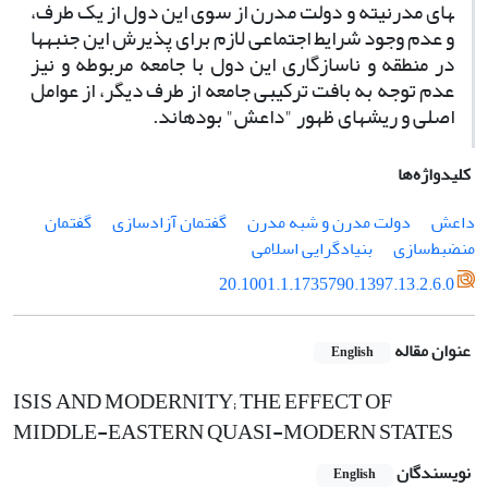
های مدرنیته و دولت مدرن از سوی این دول از یک طرف،
و عدم وجود شرایط اجتماعی لازم برای پذیرش این جنبه­ها
در منطقه و ناسازگاری این دول با جامعه­ مربوطه و نیز
عدم توجه به بافت ترکیبی جامعه از طرف دیگر، از عوامل
اصلی و ریشه­ای ظهور "داعش" بوده­اند.
کلیدواژه‌ها
داعش
دولت مدرن و شبه مدرن
گفتمان آزادسازی
گفتمان
منضبط‌سازی
بنیادگرایی اسلامی
20.1001.1.1735790.1397.13.2.6.0
عنوان مقاله
English
ISIS AND MODERNITY; THE EFFECT OF
MIDDLE-EASTERN QUASI-MODERN STATES
نویسندگان
English