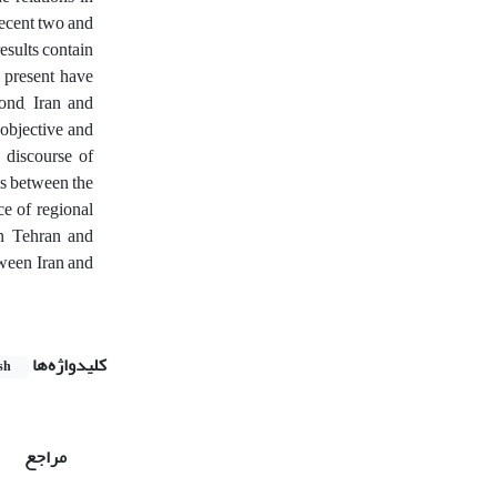
recent two and
esults contain
o present have
ond, Iran and
objective and
c discourse of
ns between the
ce of regional
en Tehran and
tween Iran and
کلیدواژه‌ها
sh
مراجع