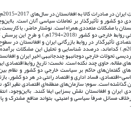
رتبه ن
دی دو کشور و تأثیرگذار بر تعاملات سیاسی آنان است. بااین‌وج
انستان با مشکلات متعددی همراه است. نوشتار حاضر، با کاربست
مطالعه تاریخیِ روابط خارجی دو کشور (2018-94
صادیِ تأثیرگذار در روابط بازرگانی ایران و افغانستان در سطوح
(2018-2001م.) کدام­اند، درصدد شناسایی و تحلیل این مشکلات بر
ردیسی تحولات خارجیِ دوجانبه­
و چندجانبه­ی اخیرِ ایران و افغان
های مقاله، حاوی چند نکته است. نخست؛ تاریخ روابط اقتصادی ایران
های گفتمان‌های حاکم بر سیاست خارجیِ دو کشور و نظام بین
اسی-اقتصادی، فساد اداری و اقتصاد رانتی در هر دو کشور، بازتا
ان گذاشته است. سوم؛ سازمان‌های منطقه‌ایِ اقتصادی نظیر اکو، 
دی ایران و افغانستان نقش بسزایی ایفا کنند. بااین‌وجود، انتظ
خلاف مسائل صرفاً سیاسی و امنیتی، بتواند منافع مشترک و پا