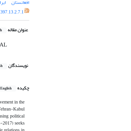
افغانستان
ایرا
397.13.2.7.1
عنوان مقاله
sh
CAL
نویسندگان
sh
چکیده
English
ovement in the
n Tehran-Kabul
sing political
94-2017) seeks
e relations in