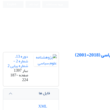
ورود به سامانه
ثبت نام
English
-2001)
دوره 13،
شماره 2 -
شماره پیاپی 2
بهار 1397
صفحه
187-
224
فایل ها
XML