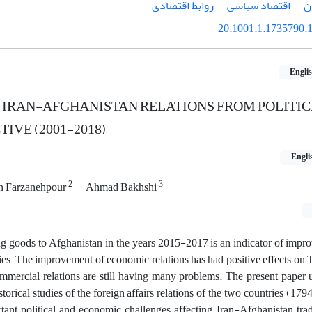
ن
اقتصاد سیاسی
روابط اقتصادی
20.1001.1.1735790.1
Engli
 IRAN-AFGHANISTAN RELATIONS FROM POLITI
IVE (2001-2018)
Engli
2
3
n Farzanehpour
Ahmad Bakhshi
ting goods to Afghanistan in the years 2015-2017 is an indicator of impr
ries. The improvement of economic relations has had positive effects o
commercial relations are still having many problems.
The present paper u
rical studies of the foreign affairs relations of the two countries (17
tant political and economic challenges affecting Iran-Afghanistan trad