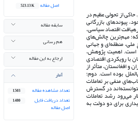
اصل مقاله
523.13 K
خستِ ایران در صادرات کالا به افغانستان در سال‌های 2017-2015م. حاکی از تحولی عظیم در
ود، پیوندهای بازرگانی
سابقه مقاله
 رهیافت اقتصاد سیاسی،
17م.) و طرح این پرسش که؛ مهم‌ترین چالش‌های
هم رسانی
 ملی، منطقه‌ای و جهانی
آمده است. اهمیت پژوهش،
ستان با رویکردی اقتصادی
ارجاع به این مقاله
 و افغانستان، متأثر از
‌الملل بوده است.
دوم؛
آمار
ب‌های منفی بر تعاملات
نتوانسته‌اند در گسترش
تعداد مشاهده مقاله
1,503
ار می‌رود رشد تعاملات
تعداد دریافت فایل
1,480
یداری برای دو دولت به
اصل مقاله