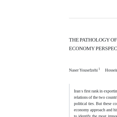
THE PATHOLOGY OF
ECONOMY PERSPECT
1
Naser Yousefzehi
Hossei
Iran's first rank in expor
relations of the two count
political ties. But these 
economy approach and histo
to identify the most impor