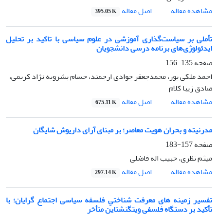
اصل مقاله
مشاهده مقاله
395.05 K
تأملی بر سیاست‌گذاری آموزشی در علوم سیاسی با تاکید بر تحلیل
ایدئولوژی‌های برنامه درسی دانشجویان
صفحه
135-156
احمد ملکی پور، محمدجعفر جوادی ارجمند، حسام بشرویه نژاد کریمی،
صادق زیبا کلام
اصل مقاله
مشاهده مقاله
675.11 K
مدرنیته و بحران هویت معاصر؛ بر مبنای آرای داریوش شایگان
صفحه
157-183
میثم نظری، حبیب اله فاضلی
اصل مقاله
مشاهده مقاله
297.14 K
تفسیر زمینه های معرفت شناختیِ فلسفه سیاسی اجتماع گرایان؛ با
تأکید بر دستگاه فلسفی ویتگنشتاین متأخر