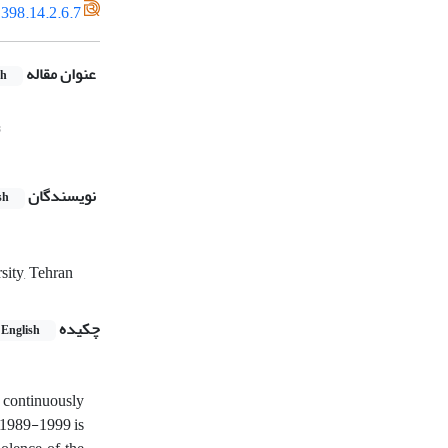
398.14.2.6.7
عنوان مقاله
sh
;
نویسندگان
sh
sity, Tehran
چکیده
English
d continuously
g 1989-1999 is