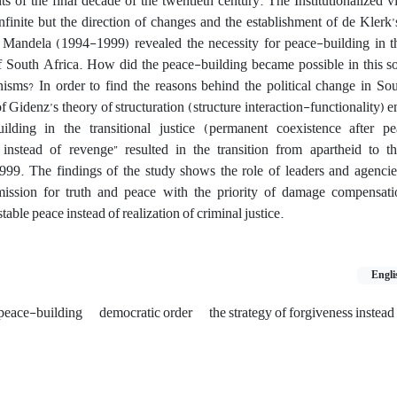
 of the final decade of the twentieth century. The Institutionalized v
nfinite but the direction of changes and the establishment of de Kler
Mandela (1994-1999) revealed the necessity for peace-building in 
f South Africa. How did the peace-building became possible in this so
anisms? In order to find the reasons behind the political change in So
of Gidenz’s theory of structuration (structure interaction-functionality) 
ilding in the transitional justice (permanent coexistence after p
s instead of revenge” resulted in the transition from apartheid to t
9. The findings of the study shows the role of leaders and agencies
ission for truth and peace with the priority of damage compensati
ble peace instead of realization of criminal justice.
Engli
peace-building
democratic order
the strategy of forgiveness instead