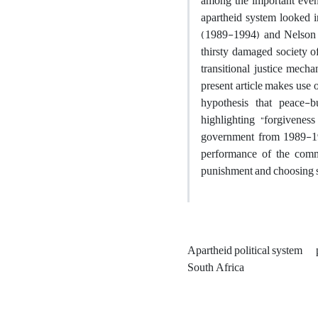
among the important events
apartheid system looked i
(1989-1994) and Nelson 
thirsty damaged society o
transitional justice mech
present article makes use 
hypothesis that peace-bu
highlighting “forgivenes
government from 1989-199
performance of the comm
punishment and choosing sta
Apartheid political system
South Africa