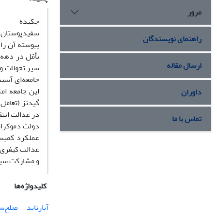
مرور
چکیده
راهنمای نویسندگان
تأمّل در دهه 
ارسال مقاله
جامعه‌ای آسیب
این جامعه امک
داوران
گیدنز (تعامل 
در عدالت ‌انت
تماس با ما
عملکرد کمیسی
عدالت کیفری 
و مشارکت سیاس
کلیدواژه‌ها
آپارتاید
صلح‌س