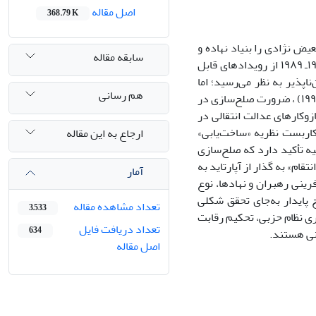
اصل مقاله
368.79 K
، نظام سیاسی مبتنی بر تبعیض نژادی را بنیاد نهاده و
سابقه مقاله
پیوسته آن را بازتولید کردند. تغییر این نظام و گذار به نظم دموکراتیک طی سال‌های ۱۹۹۹ـ ۱۹۸۹ از رویدادهای قابل
ناپذیر به نظر می‌رسید؛ اما
هم رسانی
سیر تحولات و روی کار آمدن دو دولت «دی‌کلرک» (۱۹۹۴ـ ۱۹۸۹) و «نلسون ماندلا» (۱۹۹۹ـ۱۹۹۴) ، ضرورت صلح‌سازی در
زوکارهای عدالت انتقالی در
کاربست نظریه «ساخت‌یابی»‌
ارجاع به این مقاله
یه تأکید دارد که صلح‌سازی
ام» به گذار از آپارتاید به
آمار
شان از نقش‌آفرینی رهبران و نهادها، نوع
پایدار به‌جای تحقق شکلی
تعداد مشاهده مقاله
3,533
ی نظام حزبی، تحکیم رقابت
تعداد دریافت فایل
634
ونی هستند.
اصل مقاله