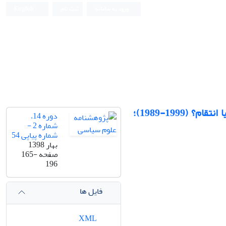
ورود به سامانه
ثبت نام
English
تحول در نظام سیاسی آپارتاید در آفریقای‌ جنوبی و صلح‌سازی؛ بخشش یا انتقام؟ (1999-1989)؛
دوره 14،
شماره 2 -
شماره پیاپی 54
بهار 1398
صفحه
165-
196
فایل ها
XML