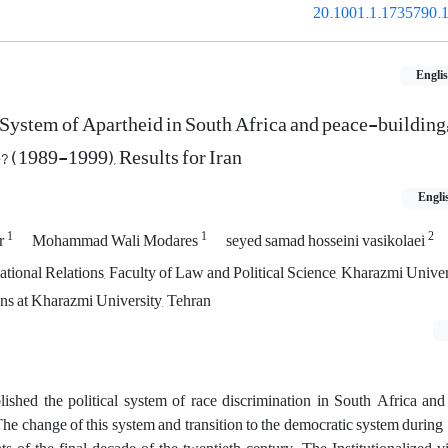
20.1001.1.1735790.1
Engli
l System of Apartheid in South Africa and peace-building
? (1989-1999), Results for Iran
Engli
1
1
2
r
Mohammad Wali Modares
seyed samad hosseini vasikolaei
national Relations, Faculty of Law and Political Science, Kharazmi Univer
ons at Kharazmi University, Tehran
lished the political system of race discrimination in South Africa an
he change of this system and transition to the democratic system durin