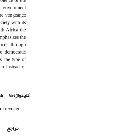
iolence of the
k’s government
the vengeance
ciety with its
uth Africa the
emphasizes the
eace) through
he democratic
, the type of
on instead of
کلیدواژه‌ها
sh
 of revenge
مراجع