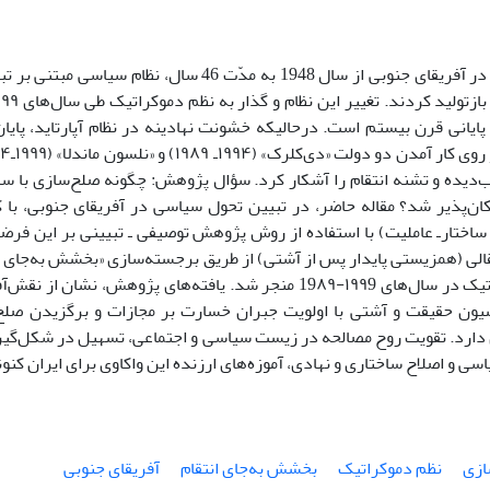
‌سفیدپوستان در آفریقای جنوبی از سال 1948 به مدّت 46 سال
پایانی قرن بیستم است. درحالیکه خشونت نهادینه در نظام آپارتاید، پایان‌
‌دیده و تشنه انتقام را آشکار کرد. سؤال پژوهش: چگونه صلح‌سازی با سا
ان‌پذیر شد؟ مقاله حاضر، در تبیین تحول سیاسی در آفریقای‌ جنوبی، با 
ساختار‌ـ عاملیت) با استفاده از روش پژوهش توصیفی ‌ـ تبیینی بر این فرض
قالی (همزیستی پایدار پس از آشتی) از طریق برجسته‌سازی «بخشش ‌به‌جای انتق
دولت دموکراتیک در سال‌های ۱۹۹9-19۸۹ منجر شد. یافته‌های پژوهش، ن
ون حقیقت و آشتی با اولویت جبران خسارت بر مجازات و برگزیدن صلح 
دارد. تقویت روح مصالحه در زیست سیاسی و اجتماعی، تسهیل‌ در شکل‌گیر
ی و اصلاح ساختاری و نهادی، آموزه‌های ارزنده این واکاوی برای ایران کن
ازی
نظم دموکراتیک
بخشش به‌جای انتقام
آفریقای جنوبی