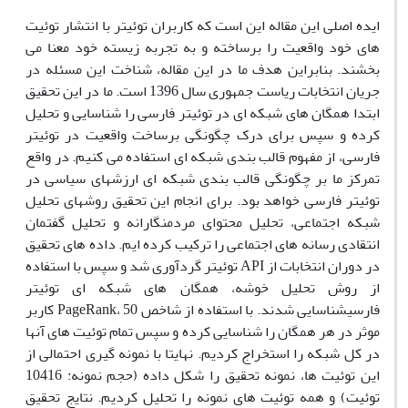
ایده اصلی این مقاله این است که کاربران توئیتر با انتشار توئیت
های خود واقعیت را برساخته و به تجربه زیسته خود معنا می
بخشند. بنابراین هدف ما در این مقاله، شناخت این مسئله در
جریان انتخابات ریاست جمهوری سال 1396 است. ما در این تحقیق
ابتدا همگان های شبکه ای در توئیتر فارسی را شناسایی و تحلیل
کرده و سپس برای درک چگونگی برساخت واقعیت در توئیتر
فارسی، از مفهوم قالب بندی شبکه ای استفاده می کنیم. در واقع
تمرکز ما بر چگونگی قالب بندی شبکه ای ارزشهای سیاسی در
توئیتر فارسی خواهد بود. برای انجام این تحقیق روشهای تحلیل
شبکه اجتماعی، تحلیل محتوای مردمنگارانه و تحلیل گفتمان
انتقادی رسانه های اجتماعی را ترکیب کرده ایم. داده های تحقیق
در دوران انتخابات از API توئیتر گردآوری شد و سپس با استفاده
از روش تحلیل خوشه، همگان های شبکه ای توئیتر
فارسیشناسایی شدند. با استفاده از شاخص PageRank، 50 کاربر
موثر در هر همگان را شناسایی کرده و سپس تمام توئیت های آنها
در کل شبکه را استخراج کردیم. نهایتا با نمونه گیری احتمالی از
این توئیت ها، نمونه تحقیق را شکل داده (حجم نمونه: 10416
توئیت) و همه توئیت های نمونه را تحلیل کردیم. نتایج تحقیق