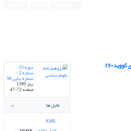
ورود به سامانه
ثبت نام
English
کووید-19
دوره 15،
شماره 2 -
شماره پیاپی 58
بهار 1399
صفحه
47-72
فایل ها
XML
اصل مقاله
325.93 K