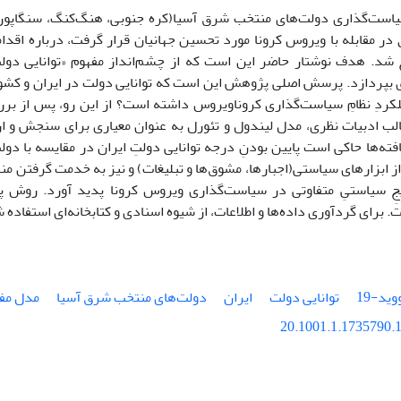
یاست‌گذاری دولت‌های منتخب شرق آسیا(کره جنوبی، هنگ‌کنگ، سنگاپور و
در مقابله با ویروس کرونا مورد تحسین جهانیان قرار گرفت، درباره اقدا
شد. هدف نوشتار حاضر این است که از چشم‌انداز مفهوم «توانایی دولت
بپردازد. پرسش اصلی پژوهش این است که توانایی دولت در ایران و کشو
لکردِ نظامِ سیاست‌گذاری کروناویروس داشته است؟ از این رو، پس از برر
الب ادبیات نظری، مدل لیندول و تئورل به عنوان معیاری برای سنجش و ار
فته‌ها حاکی است پایین بودنِ درجه توانایی دولتِ ایران در مقایسه با د
از ابزارهای سیاستی(اجبارها، مشوق‌ها و تبلیغات) و نیز به خدمت گرفتن من
ایجِ سیاستیِ متفاوتی در سیاست‌گذاری ویروس کرونا پدید آورد. روش 
. برای گردآوری داده‌ها و اطلاعات، از شیوه اسنادی و کتابخانه‌ای استفاده
ید-19
توانایی دولت
ایران
دولت‌های منتخب شرق آسیا
مدل مفه
20.1001.1.1735790.1