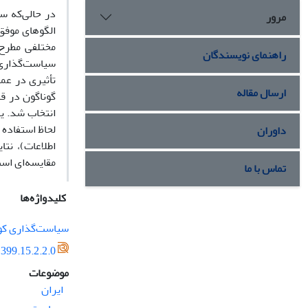
در حالی‌که س
مرور
الگوهای موفق 
مختلفی مطرح 
راهنمای نویسندگان
سیاست‌گذاری 
تأثیری در عم
ارسال مقاله
گوناگون در ق
انتخاب شد. یا
لحاظ استفاده 
داوران
اطلاعات)، نت
مقایسه‌ای است
تماس با ما
کلیدواژه‌ها
سیاست‌گذاری کوو
399.15.2.2.0
موضوعات
ایران