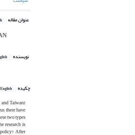
سیاست
عنوان مقاله
sh
IAN
نویسنده
glish
چکیده
English
e, and Taiwan)
us, there have
hese two types
he research is
policy? After