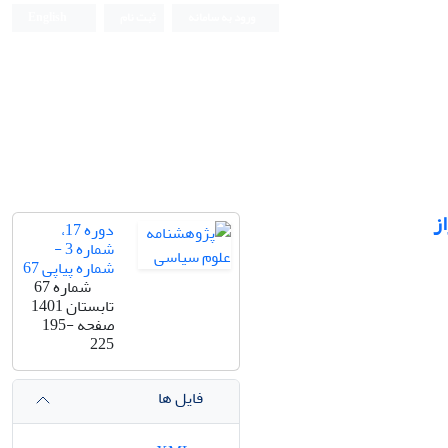
ورود به سامانه
ثبت نام
English
ز
دوره 17،
شماره 3 -
شماره پیاپی 67
شماره 67
تابستان 1401
صفحه
195-
225
فایل ها