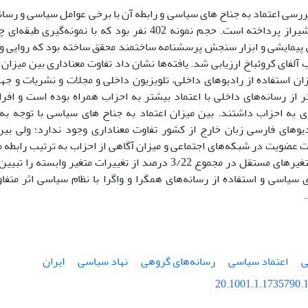
و بالاتر شهر شیراز پرداخته است. حجم نمونه 402 نفر بود که با
مایشی و ابزار سنجش پرسشنامه ساختمند محقق ساخته بود که روایی و پایا
لفای کروئباخ ارزیابی شد. یافته‌ها نشان داد تفاوت معناداری بین میزان
یزان استفاده از رادیوهای داخلی، تلویزیون داخلی و مجلات و نشریات و ج
 از رسانه‌های داخلی با اعتماد بیشتر به احزاب همراه بوده است و افرا
ی به احزاب داشتند. بین میزان اعتماد به جناح های سیاسی با توجه به م
دیوهای فارسی زبان خارج از کشور تفاوت معناداری وجود ندارد؛ ولی بین
 عضویت در شبکه‌های اجتماعی و میزان آگاهی از احزاب به ترتیب رابطه
وجود دارد. متغیرهای مستقل در مجموع 3/22 درصد از تغییرات متغیر 
 سیاسی و استفاده از رسانه‌های همگرا و واگرا با نظام سیاسی اثر متفاو
ی
اعتماد سیاسی
رسانه‌های گروهی
نهاد سیاسی
ایران
20.1001.1.1735790.1