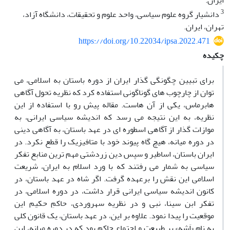
ایران.
3
دانشیار گروه علوم سیاسی، واحد علوم و تحقیقات، دانشگاه آزاد،
تهران، ایران.
https://doi.org/10.22034/ipsa.2022.471
چکیده
برای تبیین چگونگی گذار ایران از دوره باستان به اسلامی، می
توان از چارچوب های گوناگونی استفاده کرد که نظریه تحول آگاهی
هابرماس، یکی از آن هاست. مقاله پیش رو با استفاده از این
نظریه، به این نتیجه می رسد که اندیشه سیاسی ایرانی، به
موازات گذار از آگاهی اسطوره ای در عهد باستان، به آگاهی دینی
در دوره میانه، هیچ گاه پیوند خود با متافیزیک را قطع نکرد. در
ایران باستان، اساطیر و سپس دین زردشتی مهم ترین منابع تفکر
سیاسی به شمار می رفتند که با ورد اسلام به ایران، شریعت
اسلامی این نقش را برعهده گرفت. اگر شاه در عهد باستان، در
کانون اندیشه سیاسی ایرانی قرار داشت، در دوره اسلامی، در
تفکر ابن سینا، نبی و در نظریه سهروردی، حاکمِ حکیم این
موقعیت را پیدا نمود. علاوه بر این، در عهد باستان، یک قانون کلی
به نام «اَشه» بر طبیعت و اجتماع حاکم بود که در دوره میانه، این