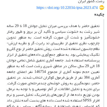
رشت، کشور ایران
https://doi.org/10.22034/ipsa.2023.474
چکیده
تحقیق حاضر با هدف بررسی میزان تمایل جوانان 18 تا 29 ساله
شهر رشت به خشونت سیاسی و تأکید آن بر بروز و ظهور رفتار
خشونت‏آمیز و شدت آن صورت گرفته است. به منظور تدوین
چارچوب نظری تحقیق از نظریه‏های تد رابرت گر و نظریه ارزش-
نظام جانسون استفاده شده است. روش تحقیق حاضر از نوع کمّی و
تکنیک پیمایشی بود. به منظور جمع‌آوری داده‌های تحقیق از ابزار
پرسشنامه استفاده شد. جامعه آماری تحقیق شامل تمامی جوانان
18 الی 29 سال ساکن در مناطق شهری رشت است که به منظور
تعیین حجم نمونه آماری از مجموع 146754 نفر اعضای جامعه
آماری، 384 نفر از طریق فرمول کوکران انتخاب شدند. در تحقیق
حاضر، نمونه‌گیری به روش خوشه‌ای چندمرحله‌ای صورت گرفت.
برای تجزیه و تحلیل اطلاعات، از آمار توصیفی و با توجه به نرمال
بودن توزیع داده ها، از آزمون‌های پارامتریک، تحلیل مسیر و نرم
افزار SPSS استفاده شده است.داده های بدست آمده نشان داد
که احساس تبعیض،استفاده از رسانه،آگاهی سیاسی و پایگاه