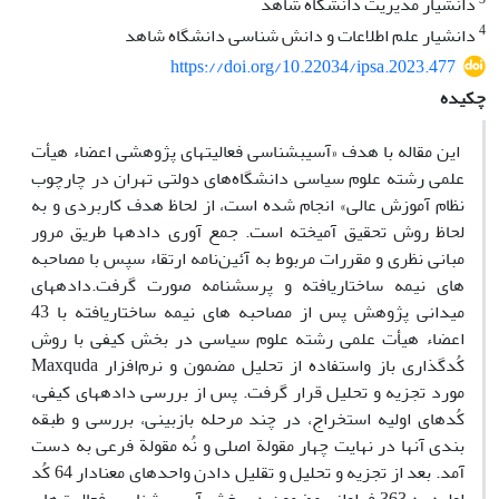
دانشیار مدیریت دانشگاه شاهد
4
دانشیار علم اطلاعات و دانش شناسی دانشگاه شاهد
https://doi.org/10.22034/ipsa.2023.477
چکیده
‏ این مقاله با هدف «آسیبشناسی فعالیتهای پژوهشی اعضاء هیأت‏
علمی رشته علوم سیاسی دانشگاه‌های دولتی تهران در چارچوب
نظام ‏آموزش عالی» انجام شده است، از لحاظ هدف کاربردی و به
لحاظ روش تحقیق آمیخته است. جمع آوری دادهها طریق مرور
مبانی نظری ‏و مقررات مربوط به آئین‌نامه ارتقاء سپس با مصاحبه
های نیمه ساختاریافته و پرسشنامه صورت گرفت.دادههای
میدانی پژوهش پس از ‏مصاحبه های نیمه ساختاریافته با 43
اعضاء هیأت‏ علمی رشته علوم سیاسی در بخش کیفی با روش
مورد تجزیه و تحلیل قرار گرفت. پس از بررسی دادههای کیفی،
کُدهای اولیه استخراج، در چند مرحله بازبینی، ‏بررسی و طبقه
بندی آنها در نهایت چهار مقولة اصلی و نُه مقولة فرعی به دست
آمد. بعد از تجزیه و تحلیل و تقلیل دادن واحدهای معنادار ‏‏64 کُد