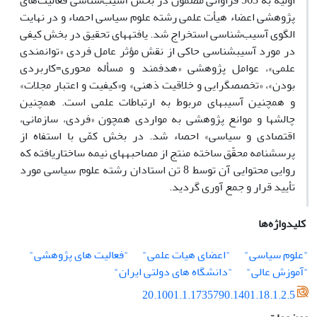
اولیه به 363 فراوانی مضمون در بخش آسیب‌شناسی فعالیت‌های
پژوهشی اعضاء هیأت علمی رشته علوم سیاسی احصاء و در نهایت
‏الگوی آسیب‌شناسی استخراج شد. یافتههای تحقیق در بخش کیفی
در مورد آسیبشناسی حاکی از نقش مؤثر عامل فردی «توانمندی
‏علمی»، عوامل پژوهشی «‏هدفمند و مسأله محوری‏‏=‏‏‏‏کاربردی
بودن»، «‏تخصصگرایی و خلاقیت ذهنی» و‏«کیفیت و اعتبار مجلات»
و ‏همچنین آسیبهای مربوط به ‏ارتباطات علمی است. همچنین
چالشها و موانع پژوهشی به مواردی همچون «فردی، سازمانی،
اقتصادی و ‏سیاسی» احصاء شد. در بخش کمّی با استفاه از
پرسشنامه محقّق ساخته منتج از مصاحبههای نیمه ساختاریافته که
روایی محتوایی آن توسط 8 ‏تن استادان رشته علوم سیاسی مورد
تأیید قرار و جمع آوری گردید.
کلیدواژه‌ها
"علوم سیاسی"
"اعضای هیات علمی"
"فعالیت های پژوهشی"
"آموزش عالی"
"دانشگاه های دولتی ایران"
20.1001.1.1735790.1401.18.1.2.5