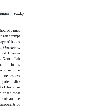
چکیده
English
ethod of James
was an attempt
ntage of books
ic Movements
ad Hossein
 Nematullah
ariati. In this
scourse in the
in the process
Mojaded e din)
d of discourse
e of the most
lements and the
components of