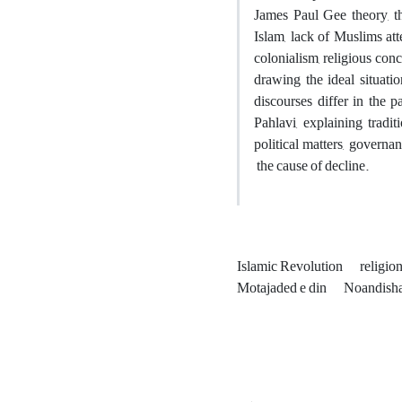
James Paul Gee theory, th
Islam, lack of Muslims atte
colonialism, religious conc
drawing the ideal situati
discourses differ in the p
Pahlavi, explaining tradi
political matters, governan
the cause of decline.
Islamic Revolution
religio
Motajaded e din
Noandisha