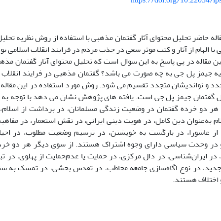
https://doi.org/10.22034/ip
له حاضر تحلیل محتوای آثار گفتمان مذهبی با استفاده از روش نظریه تحلی
با الهام از آثار و کتب موثر سعی در جذب مردم در فرایند انقلاب اسلامی بود
ن مقاله در پی پاسخ به این سوال است که تحلیل محتوای آثار گفتمان مذهب
ه جیمز پل جی به چه صورت می باشد؟ گفتمان مذهبی در فرایند انقلاب ا
دد و نواندیشان متجدد تقسیم می شود. روش مورد استفاده در این مقاله
یل گفتمان جیمز پل جی است. یافته های پژوهش نشان می دهد با توجه به 
هر دو خرده گفتمان در وضعیت زندگی مسلمانان، در برداشت از اسلام، 
ام به‌عنوان دین کامل، در هویت دینی ایرانی، در نقش استعمار، در مفاهیم
 از عاشورا، در بازگشت به خویشتن، در ترسیم وضعیت مطلوب، در احی
در وحدت سیاسی دارای وجوه اشتراک هستند. از سوی دیگر هر دو خرد
 در ایران‌شناسی، در دال مرکزی، در حمایت یا عدم‌حمایت از پهلوی، در 
جدید، در نوع آگاه‌سازی جامعه مخاطب، در تقدس بخشی، در تمسک به سنت
 اختلاف هستند.