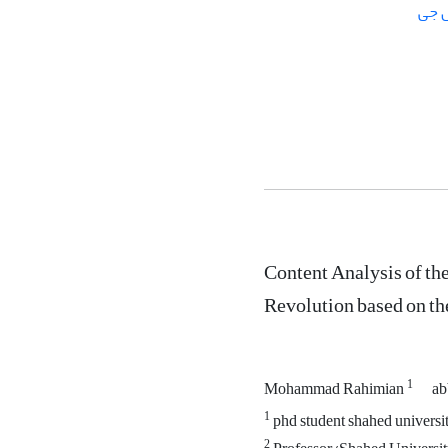
ل جی
Content Analysis of the
Revolution based on th
1
Mohammad Rahimian
ab
1
phd student shahed universi
2