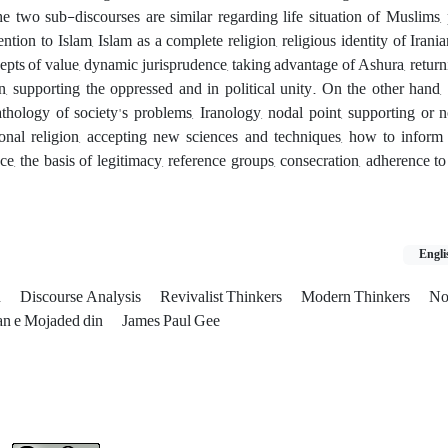
e two sub-discourses are similar regarding life situation of Muslims,
ntion to Islam, Islam as a complete religion, religious identity of Iranian
epts of value, dynamic jurisprudence, taking advantage of Ashura, returnin
on, supporting the oppressed and in political unity. On the other hand
athology of society's problems, Iranology, nodal point, supporting or 
tional religion, accepting new sciences and techniques, how to inform
ce, the basis of legitimacy, reference groups, consecration, adherence to 
Engli
n
Discourse Analysis
Revivalist Thinkers
Modern Thinkers
No
n e Mojaded din
James Paul Gee