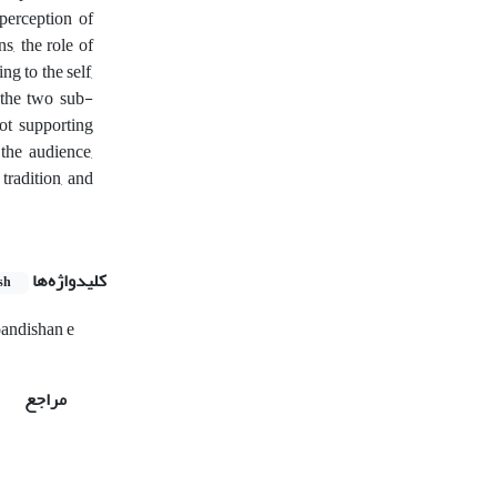
 perception of
s, the role of
g to the self,
, the two sub-
not supporting
 the audience,
tradition, and
کلیدواژه‌ها
sh
andishan e
مراجع