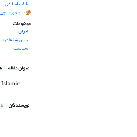
انقلاب اسلامی
402.18.3.1.2
موضوعات
ایران
بین رشته‌ای د
سیاست
عنوان مقاله
sh
e Islamic
نویسندگان
sh