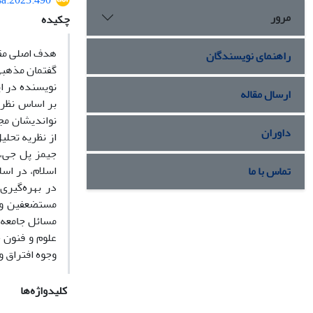
sa.2023.490
مرور
چکیده
هدف اصلی مقا
راهنمای نویسندگان
گفتمان مذهبی 
نویسنده در ای
ارسال مقاله
بر اساس نظری
نواندیشان مج
داوران
از نظریه تحل
جیمز پل جی، 
اسلام، در اسل
تماس با ما
در بهره‌گیری
مستضعفین و 
مسائل جامعه،
علوم و فنون 
وجوه افتراق و
کلیدواژه‌ها