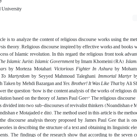
ty
 University
icle is to analyze the content of religious discourse works using the m
sis theory. Religious discourse inspired by effective works and books 
ocess of Islamic revolution. In this regard, the religious front took adva
he Islamic Jurist: Islamic Government
by Imam Khomeini (RA),
Islam
ars
by Morteza Motahari,
Victorious Fighter In Ashura
by Mohamm
 To Martyrdom
by Seyyed Mahmoud Taleghani,
Immortal Martyr
by
ath Taken by Mehdi Bazargan and
Yes, Brother! It Was Like That
by Ali Sh
swer the question “how is the content analysis of the works of religious di
olution based on the theory of James Paul Gee?” The religious discourse 
is divided into two sub-discourses of revivalist thinkers (Noandishan e 
ishan e Motajaded e din). The method used in this article is the metho
 the discourse analysis theory proposed by James Paul Gee that is on
heories in describing the structure of a text and obtaining its linguistic e
ents. The findings of the research show that according to the seven 