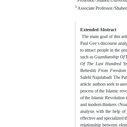
Professor/Shahed Universi
3
Associate Professor/Shahed
Extended Abstract
The main goal of this art
Paul Gee’s discourse analy
to attract people in the pr
such as
Guardianship Of T
Of The Last Hundred Ye
Beheshti
, From Freedom
Salehi Najafabadi, The P
article, authors seek to an
process of the Islamic rev
of the Islamic Revolution 
and modern thinkers (Noand
analysis with the help of
effective and specialized t
relationship between elem