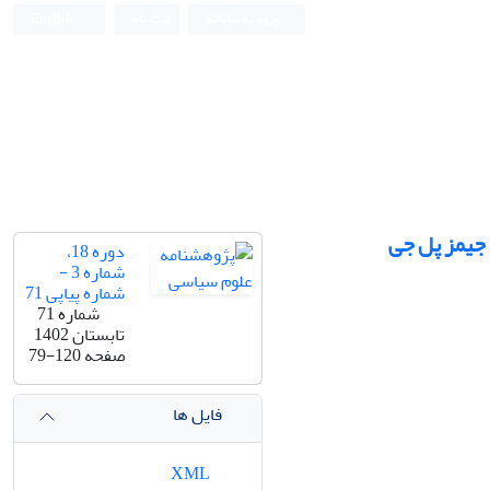
ورود به سامانه
ثبت نام
English
 جیمز پل جی
دوره 18،
شماره 3 -
شماره پیاپی 71
شماره 71
تابستان 1402
صفحه
79-120
فایل ها
XML