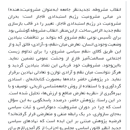
انقلاب مشروطه، تجدیدنظر جامعه (به‌عنوان مشروعیت‌دهنده)
در مبانی مشروعیت رژیم استبدادی قاجار است؛ بحران
مشروعیت در رژیم استبدادی قاجار، تغییر را در قالب بازسازی
نظم جدید الزامی ‌ساخت. ازاین‌منظر، انقلاب مشروطه کوششی بود
برای تأسیس نوعی نظم مشروع که بتواند بر تناقضات بنیادین
وضعیت وجودی انسان، تعارض میان «نظم» و «آزادی» فائق آید و از
این طریق کالایِ «نظم سیاسی مشروع» را برای تداوم زیستِ
اجتماعیِ مسالمت‌آمیز فارغ از وحشت عمومی تضمین نماید.
بااین‌وجود، مشروطیت خود قربانی این تضاد بنیادین گردید و
هرگز نتوانست میان نظم و آزادی توازن و تعادلی نهادین برقرار
نماید. در پژوهش حاضر داده‌ها به‌صورت کتابخانه‌ای – اسنادی
گردآوری و با استفاده از روش جامعه‌شناسی تاریخی، توصیف و با
بهره‌گیری از «نظریه تعارض منافع و ارزش‌ها» تحلیل شده است.
در این راستا، پژوهش حاضر، درصدد پاسخگویی به این سؤال
است که چرا در دوران مشروطیت، دموکراسی و ثبات سیاسی
به‌جای سازواری، در یک رابطه منفی و متعارضی قرار گرفته‌اند؟
فرضیه پژوهش مبتنی بر این ایده است که نهادهای سیاسی
جدید (نظیر قانون اساسی، مجلس و احزاب) از کارآمدی لازم برای