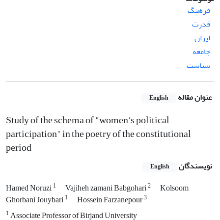
فرهنگ
قدرت
ایران
جامعه
سیاست
عنوان مقاله
English
Study of the schema of "women's political
participation" in the poetry of the constitutional
period
نویسندگان
English
1
2
Hamed Noruzi
Vajiheh zamani Babgohari
Kolsoom
1
3
Ghorbani Jouybari
Hossein Farzanepour
1
Associate Professor of Birjand University