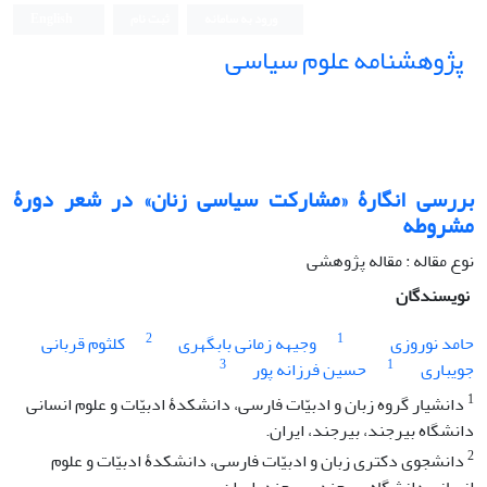
ورود به سامانه
ثبت نام
English
پژوهشنامه علوم سیاسی
بررسی انگارۀ «مشارکت سیاسی زنان» در شعر دورۀ
مشروطه
نوع مقاله : مقاله پژوهشی
نویسندگان
2
1
حامد نوروزی
وجیهه زمانی بابگهری
کلثوم قربانی
3
1
جویباری
حسین فرزانه پور
1
دانشیار گروه زبان و ادبیّات فارسی، دانشکدۀ ادبیّات و علوم انسانی
دانشگاه بیرجند، بیرجند، ایران.
2
دانشجوی دکتری زبان و ادبیّات فارسی، دانشکدۀ ادبیّات و علوم