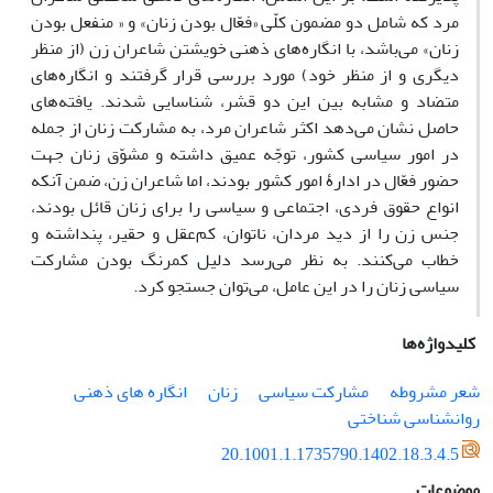
مرد که شامل دو مضمون کلّی «فعّال بودن زنان» و « منفعل بودن
زنان» می‌باشد، با انگاره‌های ذهنی خویشتن شاعران زن (از منظر
دیگری و از منظر خود) مورد بررسی قرار گرفتند و انگاره‌های
متضاد و مشابه بین این دو قشر، شناسایی شدند. یافته‌های
حاصل نشان می‌دهد اکثر شاعران مرد، به مشارکت زنان از جمله
در امور سیاسی کشور، توجّه عمیق داشته و مشوّق زنان جهت
حضور فعّال در ادارۀ امور کشور بودند، اما شاعران زن، ضمن آنکه
انواع حقوق فردی، اجتماعی و سیاسی را برای زنان قائل بودند،
جنس زن را از دید مردان، ناتوان، کم‌عقل و حقیر، پنداشته و
خطاب می‌کنند. به نظر می‌رسد دلیل کمرنگ بودن مشارکت
سیاسی زنان را در این عامل، می‌توان جستجو کرد.
کلیدواژه‌ها
شعر مشروطه
مشارکت سیاسی
زنان
انگاره های ذهنی
روانشناسی شناختی
20.1001.1.1735790.1402.18.3.4.5
موضوعات