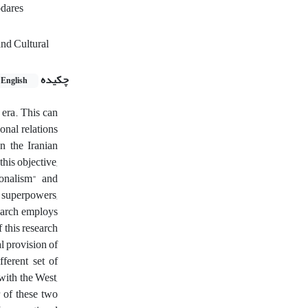
odares
and Cultural
چکیده
English
 era. This can
ional relations
en the Iranian
his objective,
ionalism" and
e superpowers,
search employs
 this research
l provision of
ferent set of
 with the West,
r of these two