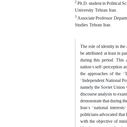
2
Ph.D. student in Political S
University, Tehran, Iran.
3
Associate Professor, Departme
Studies, Tehran, Iran.
The role of identity in th
be attributed, at least in p
during this period. This 
nation's self-perception an
the approaches of the "T
"Independent National Poli
namely the Soviet Union, G
discourse analysis to exam
demonstrate that during the
Iran's "national interest
politicians advocated that 
with the objective of min