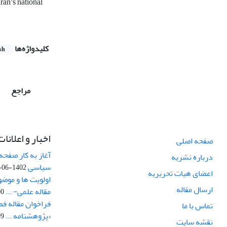
Iran's national
کلیدواژه‌ها
sh
مراجع
اخبار و اعلانات
صفحه اصلی
آغاز به کار صفحه
درباره نشریه
سیاسی
1402-06-22
اعضای هیات تحریریه
اولویت ها و موض
ارسال مقاله
مقاله علمی- ...
-03
فراخوان مقاله ف
تماس با ما
«پژوهشنامه ...
-04
نقشه سایت