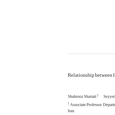
Relationship between I
1
Shahrooz Shariati
Seyyed
1
Associate Professor, Departm
Iran.