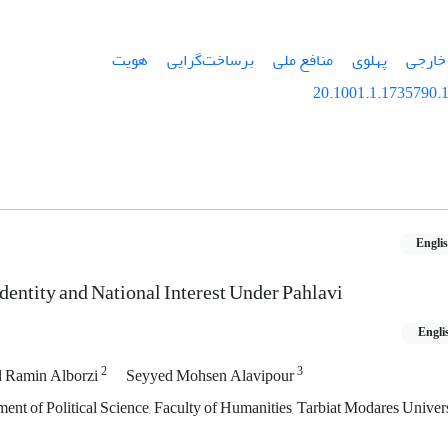
خارجی
پهلوی
منافع ملی
برساخت‌گرایی
هویت‌
20.1001.1.1735790.1
Engli
dentity and National Interest Under Pahlavi
Engli
2
3
 Ramin Alborzi
Seyyed Mohsen Alavipour
ent of Political Science, Faculty of Humanities, Tarbiat Modares Univers