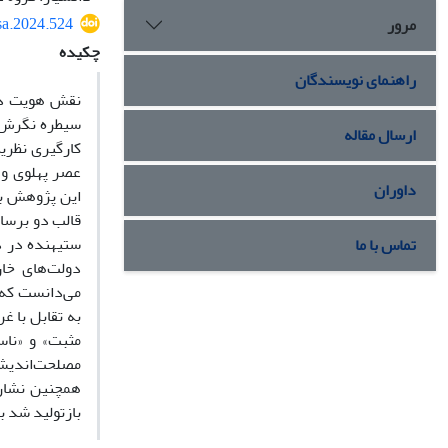
sa.2024.524
مرور
چکیده
راهنمای نویسندگان
نقش هویت در 
سیطره نگرش‌ها
ارسال مقاله
کارگیری نظری
عصر پهلوی و د
داوران
این پژوهش با
قالب دو برسا
ستیهنده در دو
تماس با ما
دولت‌های خار
می‌دانست که ب
به تقابل با 
مثبت» و «ناس
مصلحت‌اندیشی
همچنین نشان
بازتولید شد ب