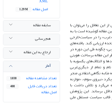
XML
اصل مقاله
1.29 M
سابقه مقاله
 این تغافل را می‌توان با
ین مقاله کوشیده است با به
 «غرب» را در سیاست‌خارجی
هم رسانی
ده ارزیابی کند. یافته‌های
بی» چگونه طی این دوره در
ارجاع به این مقاله
ر این مقاله برساخت هویتی
ها و ائتلاف‌های یکسویه با
آمار
ام و تمام از دیگری‌غربی
 مثابه نگاهی انتقادی منجر
تعداد مشاهده مقاله
کرد «نیروی سوم»، «موازنه
1,038
ه می‌کرد و تلاش داشت با
تعداد دریافت فایل
408
داقل برساند. این پژوهش
اصل مقاله
ر قالب سیاست مستقل ملی