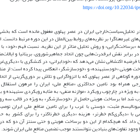
https://doi.org/10.22034/ip
تحلیلِ‌سیاست‌ِخارجی ایران در عصر پهلوی مغفول مانده است که بخشی از
ی غیرمعناگرا بر نظریه‌های روابط بین‌الملل در این دوره مرتبط دانست. ا
ه «برساخت‌گرایی» و روش تحلیل متاثر از این نظریه، نسبت فهم «خود» با
ر برابر نقش ابرقدرت‌هایی چون اتحاد جماهیرشوروی، بریتانیا و ایالات‌متح
 فرضیه اکتشافی نشان می‌دهد که «خودِایرانی» در کنشگری با «دیگریِ‌غر
خت هویتی «خودِستیهنده» و «خودِسازشگر» انعکاس پیدا کرده است؛ از منظ
ره کوتاهی از عصر پهلوی که با انزواگرایی و تلاش بر دوری‌گزینی از اتحاد
جی همراه بود تامین حداکثری «منافع ملی» ایران را مرهون استقلال ت
ه ویژه در چارچوب رویکرد «موازنه منفی» به مثابه رویکردی ستیهنده و به
غرب شد اما برساخت هویتی حاصل از «خودِسازشگر» به ویژه در قالب سه روی
یونالیسم مثبت» دوستی با غرب را برای تامین منافع ملی ایران توصی
 با «دیگری‌کم خطرتر» هزینه «دیگری خطرناکتر» را برای کشور به ح
 داد که هیچکدام از این دو برساخت هویتی و حتی سنتز آن دو که د
ا وجود تفاوت‌های بنیادین نتوانستند موجب تضمین منافع ملی ایران شوند.