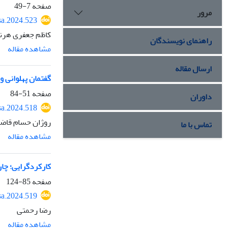
صفحه
7-49
مرور
sa.2024.523
کاظم جعفری هرند
راهنمای نویسندگان
مشاهده مقاله
ارسال مقاله
گفتمان پهلوانی 
صفحه
51-84
داوران
sa.2024.518
روژان حسام قاضی
تماس با ما
مشاهده مقاله
کارکردگرایی؛ چار
صفحه
85-124
sa.2024.519
رضا رحمتی
مشاهده مقاله