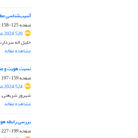
آسیب‌شناسی مطالبه‌گر
صفحه
125-158
sa.2024.520
خلیل اله سردارنی
مشاهده مقاله
نسبت هویت و منا
صفحه
159-197
sa.2024.524
شهروز شریعتی، س
مشاهده مقاله
بررسی رابطه هوی
صفحه
199-227