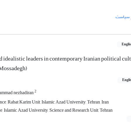
ر سیاست
Engli
 idealistic leaders in contemporary Iranian political cul
 Mossadegh)
Engli
2
mmad nezhadiran
nce, Rabat Karim Unit, Islamic Azad University, Tehran, Iran
ce, Islamic Azad University, Science and Research Unit, Tehran