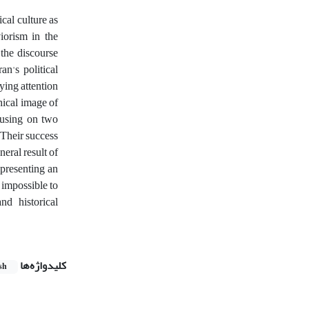
ical culture as
iorism in the
the discourse
n's political
aying attention
hical image of
ocusing on two
 Their success
neral result of
 presenting an
t impossible to
nd historical
کلیدواژه‌ها
sh