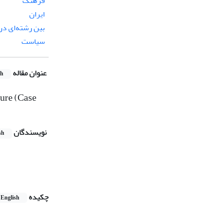
فرهنگ
ایران
بین رشته‌ای د
سیاست
عنوان مقاله
sh
ture (Case
نویسندگان
sh
چکیده
English