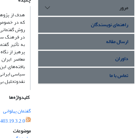
چکیده
مرور
هدف از پژوهش
که در خصوص گ
راهنمای نویسندگان
روش گفتمانی و
در فرهنگ سیاس
ارسال مقاله
به تأثیر گفت
پرهیز از نگاه
داوران
معاصر ایران 
یافته‌های ای
سیاسی ایرانی 
تماس با ما
نقدوتحلیل بی
کلیدواژه‌ها
گفتمان پهلوانی
403.19.3.2.0
موضوعات