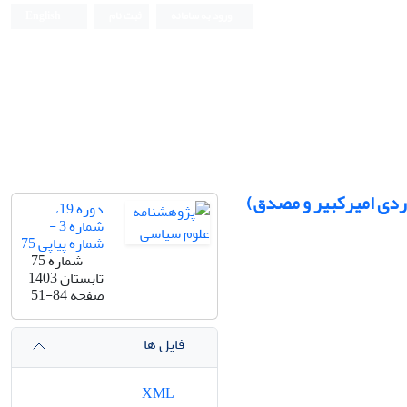
ورود به سامانه
ثبت نام
English
وردی امیرکبیر و مصدق)
دوره 19،
شماره 3 -
شماره پیاپی 75
شماره 75
تابستان 1403
صفحه
51-84
فایل ها
XML