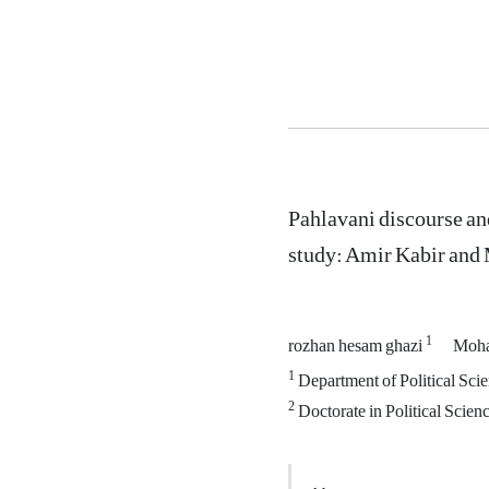
Pahlavani discourse and
study: Amir Kabir and
1
rozhan hesam ghazi
Moha
1
Department of Political Scie
2
Doctorate in Political Scien