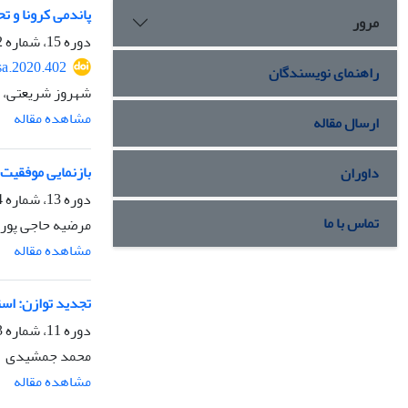
پاندمی کرونا و 
مرور
دوره 15، شماره 2، بهار 1399، صفحه
sa.2020.402
راهنمای نویسندگان
شهروز شریعتی، 
مشاهده مقاله
ارسال مقاله
بازنمایی موفقیت 
داوران
دوره 13، شماره 4، پاییز 1397، صفحه
تماس با ما
مرضیه حاجی پور 
مشاهده مقاله
تجدید توازن: استر
دوره 11، شماره 3، تابستان 1395، صفحه
محمد جمشیدی
مشاهده مقاله