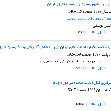
تحلیل پلی‌هیوریستیکی سیاست خارجی ایران
119-146
https://doi.org/10.22034/ip
امین یوسفی
اصل مقاله
277.8 K
یا شکست قرارداد هسته‌ای ایران در رسانه‌های آمریکایی و انگلیسی؛ تحلیل
159-192
ساردویی، فرحناز مصطفوی کهنگی، فائزه تقی پور
اصل مقاله
502.18 K
اتژی کلان ایالات متحده در دوره اوباما
7-50
اصل مقاله
628.69 K