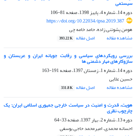
سیستمی
دوره 14، شماره 4، پاییز 1398، صفحه
81-106
https://doi.org/10.22034/ipsa.2019.387
هومن پشوتنی زاده، حامد خامه چی
اصل مقاله
مشاهده مقاله
393.22 K
بررسی رویکردهای سیاسی و رقابت جویانه ایران و عربستان و
سازوکارهای مهار دشمنی ها
دوره 14، شماره 1، زمستان 1397، صفحه
191-163
حسین علایی
اصل مقاله
مشاهده مقاله
331.8 K
هویت، قدرت و امنیت در سیاست خارجی جمهوری اسلامی ایران: یک
چارچوب نظری
دوره 13، شماره 2، بهار 1397، صفحه
33-64
احسانه محمدی، امیرمحمد حاجی یوسفی