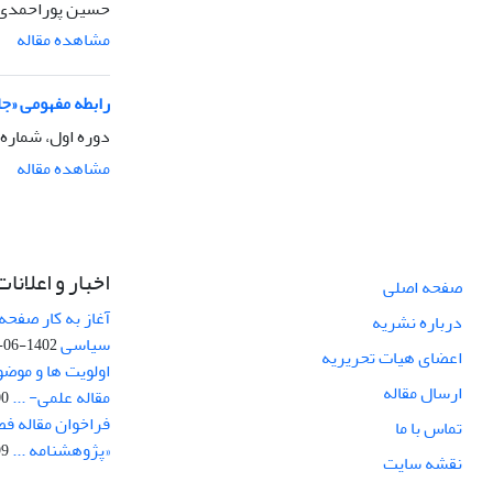
حسین پوراحمدی
مشاهده مقاله
رابطه مفهومی «ج
دوره اول، شماره 4، پاییز 1385
مشاهده مقاله
اخبار و اعلانات
صفحه اصلی
آغاز به کار صفحه
درباره نشریه
سیاسی
1402-06-22
اعضای هیات تحریریه
اولویت ها و موض
ارسال مقاله
مقاله علمی- ...
-03
فراخوان مقاله ف
تماس با ما
«پژوهشنامه ...
-04
نقشه سایت