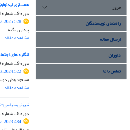
همسازی ایدئولوژی
مرور
دوره 19، شماره 4، پاییز 1403، صفحه
sa.2025.528
راهنمای نویسندگان
پیمان زنگنه
مشاهده مقاله
ارسال مقاله
انگاره های اجتما
داوران
دوره 19، شماره 3، تابستان 1403، صفحه
تماس با ما
sa.2024.522
مسعود وطن دوست
مشاهده مقاله
تبیینی سیاسی-تار
دوره 18، شماره 1، زمستان 1401، صفحه
sa.2023.484
عبدالله ولی‌نژاد