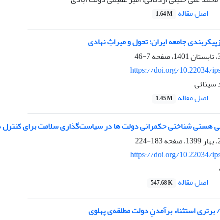
اصل مقاله
1.64 M
پیکربندی جامعه ایران؛ تحول و میراثِ نهادی
7-46
https://doi.org/10.22034/ip
 سینائی
اصل مقاله
1.45 M
هستی شناختی حکمرانی دولت ها در سیاست‌گذاری سلامت برای کنترل همه گیری کووید-19 (م
183-224
https://doi.org/10.22034/ip
اصل مقاله
547.68 K
برتری استثناء برآمدنِ دولت مطلقه‌ی پهلوی