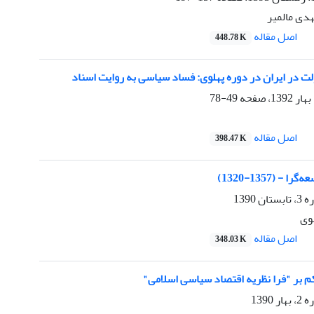
هدی مالمیر
اصل مقاله
448.78 K
 در ایران در دوره پهلوی: فساد سیاسی به روایت اسناد
49-78
اصل مقاله
398.47 K
- (1357-1320)
1390
بوی
اصل مقاله
348.03 K
م بر "فرا نظریه اقتصاد سیاسی اسلامی"
1390