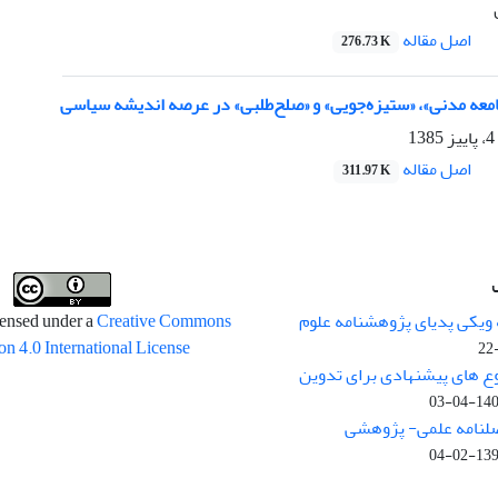
اصل مقاله
276.73 K
امعه مدنی»، «ستیزه‌جویی» و «صلح‌طلبی» در عرصه اندیشه سیاسی
اصل مقاله
311.97 K
 ویکی پدیای پژوهشنامه علوم
censed under a
Creative Commons
on 4.0 International License
وع های پیشنهادی برای تدوین
1400-04
صلنامه علمی- پژوهشی
1399-02