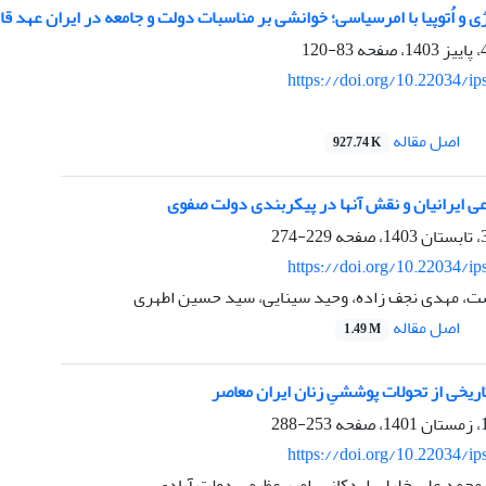
 و اُتوپیا با امرسیاسی؛ خوانشی بر مناسبات دولت و جامعه در ایران عهد قا
83-120
https://doi.org/10.22034/ip
اصل مقاله
927.74 K
عی ایرانیان و نقش آنها در پیکربندی دولت صفوی
229-274
https://doi.org/10.22034/ip
، مهدی نجف زاده، وحید سینایی، سید حسین اطهری
اصل مقاله
1.49 M
یخی از تحولات پوششیِ زنان ایران معاصر
253-288
https://doi.org/10.22034/ip
، محمد علی خلیلی اردکانی، امیر عظیمی دولت آبادی