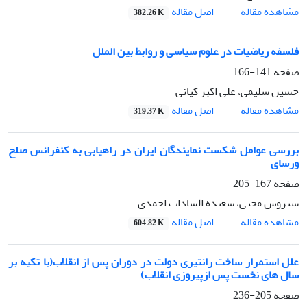
اصل مقاله
مشاهده مقاله
382.26 K
فلسفه ریاضیات در علوم سیاسی و روابط بین الملل
صفحه
141-166
حسین سلیمی، علی اکبر کیانی
اصل مقاله
مشاهده مقاله
319.37 K
بررسی عوامل شکست نمایندگان ایران در راهیابی به کنفرانس صلح
ورسای
صفحه
167-205
سیروس محبی، سعیده السادات احمدی
اصل مقاله
مشاهده مقاله
604.82 K
علل استمرار ساخت رانتیری دولت در دوران پس از انقلاب(با تکیه بر
سال های نخست پس ازپیروزی انقلاب)
صفحه
205-236