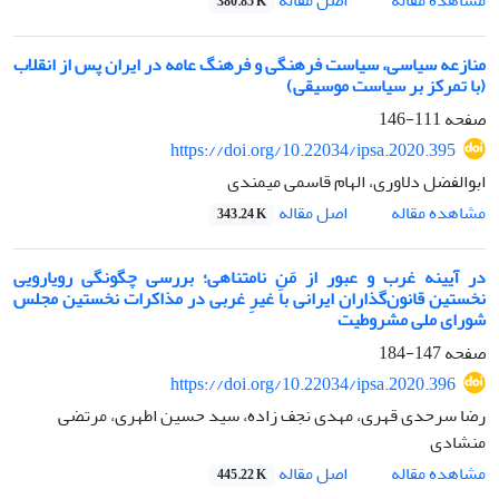
380.85 K
منازعه سیاسی، سیاست فرهنگی و فرهنگ عامه در ایران پس از انقلاب
(با تمرکز بر سیاست موسیقی)
صفحه
111-146
https://doi.org/10.22034/ipsa.2020.395
ابوالفضل دلاوری، الهام قاسمی میمندی
اصل مقاله
مشاهده مقاله
343.24 K
در آیینه غرب و عبور از مَنِ نامتناهی؛ بررسی چگونگی رویارویی
نخستین قانون‌گذاران ایرانی با غیرِ غربی در مذاکرات نخستین مجلس
شورای ملی مشروطیت
صفحه
147-184
https://doi.org/10.22034/ipsa.2020.396
رضا سرحدی قهری، مهدی نجف زاده، سید حسین اطهری، مرتضی
منشادی
اصل مقاله
مشاهده مقاله
445.22 K