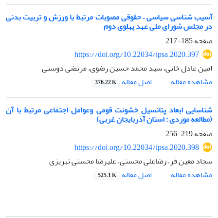
آسیب شناسی سیاسی – حقوقی مصوبات مرتبط با ورزش و تربیت بدنی
در مجلس شورای ملی عهد پهلوی دوم
صفحه
185-217
https://doi.org/10.22034/ipsa.2020.397
امین عادل خانی، سید محمد حسین رضوی، مرتضی دوستی
اصل مقاله
مشاهده مقاله
376.22 K
شناسایی ابعاد پتانسیل خشونت قومی وعوامل اجتماعی مرتبط با آن
(مطالعه موردی : استان آذربایجان غربی)
صفحه
219-256
https://doi.org/10.22034/ipsa.2020.398
سجاد معین فر، رضاعلی محسنی، علیرضا محسنی تبریزی
اصل مقاله
مشاهده مقاله
525.1 K