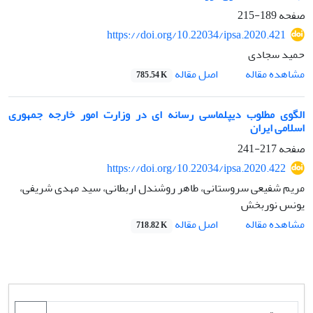
صفحه
189-215
https://doi.org/10.22034/ipsa.2020.421
حمید سجادی
اصل مقاله
مشاهده مقاله
785.54 K
الگوی مطلوب دیپلماسی رسانه ای در وزارت امور خارجه جمهوری
اسلامی ایران
صفحه
217-241
https://doi.org/10.22034/ipsa.2020.422
مریم شفیعی سروستانی، طاهر روشندل اربطانی، سید مهدی شریفی،
یونس نوربخش
اصل مقاله
مشاهده مقاله
718.82 K