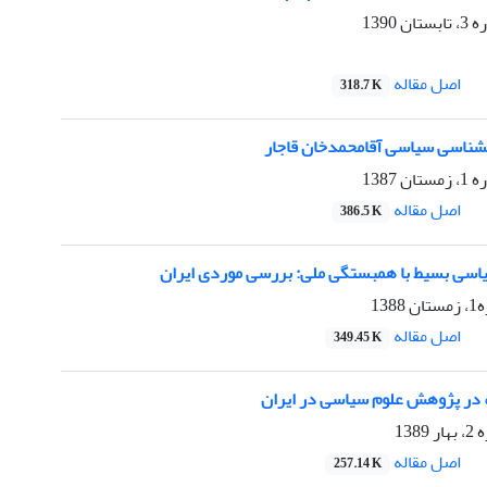
1390
اصل مقاله
318.7 K
ن‏شناسی سیاسی آقامحمدخان قاجار
1387
اصل مقاله
386.5 K
اسی بسیط با همبستگی ملی: بررسی موردی ایران
13
اصل مقاله
349.45 K
در پژوهش علوم سیاسی در ایران
138
اصل مقاله
257.14 K