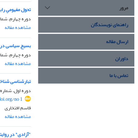
مرور
تحول مفهومیِ را
دوره چهارم، شماره 3، تابستان 
راهنمای نویسندگان
مشاهده مقاله
ارسال مقاله
بسیج سیاسی در ان
دوره چهارم، شماره 4، پاییز 
داوران
مشاهده مقاله
تماس با ما
تبار‌شناسی شنا
دوره اول، شماره 1، زمستان 1384
doi.org/no 1
قاسم افتخاری
مشاهده مقاله
"آزادی" در روایت