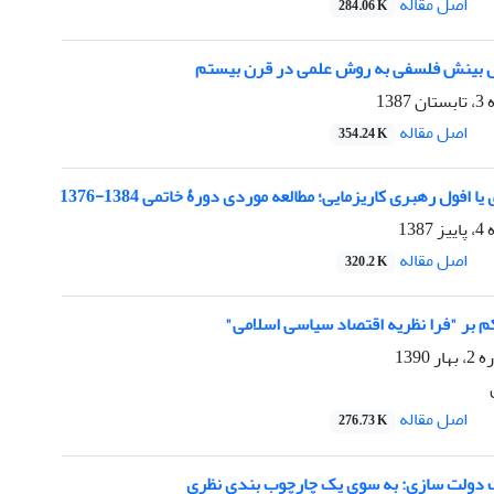
اصل مقاله
284.06 K
ل بینش فلسفی به روش علمی در قرن بیستم
13
اصل مقاله
354.24 K
افول رهبری کاریزمایی؛ مطالعه موردی دورۀ خاتمی 1384-1376
13
اصل مقاله
320.2 K
م بر "فرا نظریه اقتصاد سیاسی اسلامی"
1390
اصل مقاله
276.73 K
ف دولت سازی: به سوی یک چارچوب بندی نظری