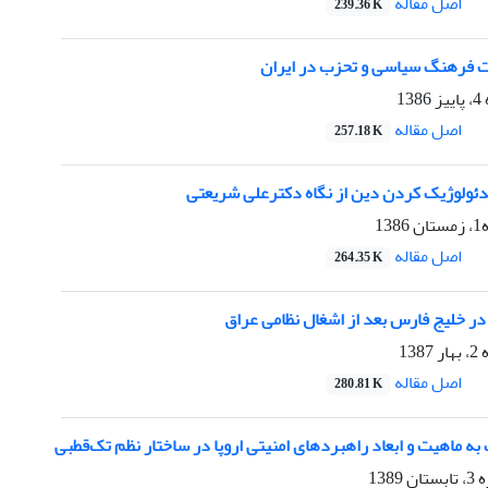
اصل مقاله
239.36 K
 فرهنگ سیاسی و تحزب در ایران
1
اصل مقاله
257.18 K
دئولوژیک کردن دین از نگاه دکترعلی شریعتی
1
اصل مقاله
264.35 K
در خلیج فارس بعد از اشغال نظامی عراق
13
اصل مقاله
280.81 K
ه ماهیت و ابعاد راهبردهای امنیتی اروپا در ساختار نظم تک‌قطبی
138