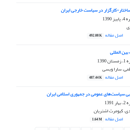
اختار-کارگزار در سیاست خارجی ایران
1390
ی
اصل مقاله
492.08 K
 بین المللی
1390
می، سارا ویسی
اصل مقاله
487.44 K
ابی سیاست‌های عمومی در جمهوری اسلامی ایران
139
دی، کیومرث اشتریان
اصل مقاله
1.64 M