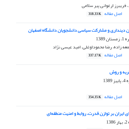
فریبرز ارغوانی پیر سلامی
اصل مقاله
318.33 K
ن دینداری و مشارکت سیاسی دانشجویان دانشگاه اصفهان
1389
عه زاده، رضا محموداوغلی، امید عیسی نژاد
اصل مقاله
337.17 K
ریه و روش
138
اصل مقاله
354.35 K
ی ایران بر توازن قدرت، روابط و امنیت منطقه‌ای
1